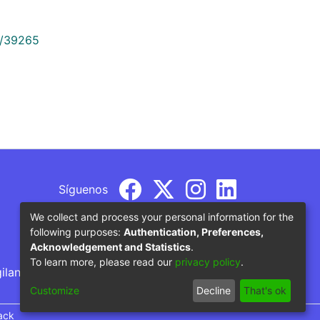
9/39265
Síguenos
We collect and process your personal information for the
following purposes:
Authentication, Preferences,
Acknowledgement and Statistics
.
To learn more, please read our
privacy policy
.
gilancia por parte del Ministerio de Educación
Customize
Decline
That's ok
ack