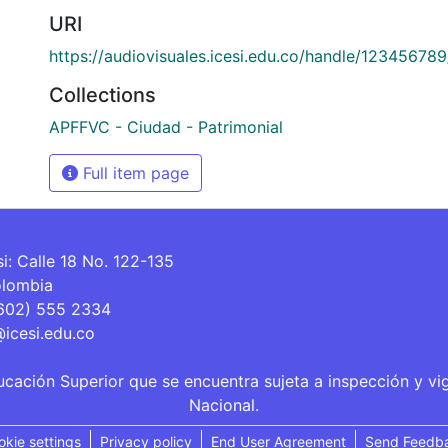
URI
https://audiovisuales.icesi.edu.co/handle/12345678
Collections
APFFVC - Ciudad - Patrimonial
Full item page
si: Calle 18 No. 122-135
olombia
(602) 555 2334
@icesi.edu.co
ucación Superior que se encuentra sujeta a inspección y vi
Nacional.
okie settings
Privacy policy
End User Agreement
Send Feedb