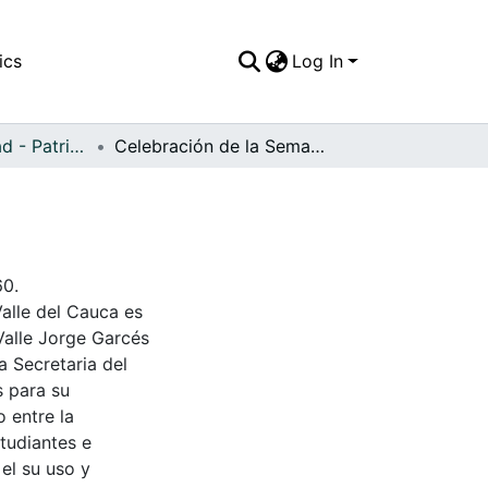
ics
Log In
APFFVC - Ciudad - Patrimonial
Celebración de la Semana Santa en vivo
60.
Valle del Cauca es
Valle Jorge Garcés
a Secretaria del
s para su
 entre la
tudiantes e
 el su uso y