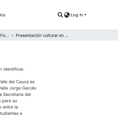
ics
Log In
APFFVC - El Pueblo - Patrimonial
Presentación cultural en el parque Bolívar
 identificar.
Valle del Cauca es
Valle Jorge Garcés
a Secretaria del
s para su
 entre la
tudiantes e