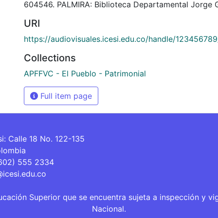
604546. PALMIRA: Biblioteca Departamental Jorge G
URI
https://audiovisuales.icesi.edu.co/handle/12345678
Collections
APFFVC - El Pueblo - Patrimonial
Full item page
si: Calle 18 No. 122-135
olombia
(602) 555 2334
@icesi.edu.co
ucación Superior que se encuentra sujeta a inspección y vi
Nacional.