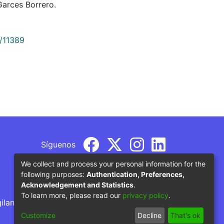
arces Borrero.
9/11389
Síguenos
We collect and process your personal information for the
following purposes:
Authentication, Preferences,
Acknowledgement and Statistics
.
To learn more, please read our
privacy policy
.
gilancia por parte del Ministerio de Educación
Customize
Decline
That's ok