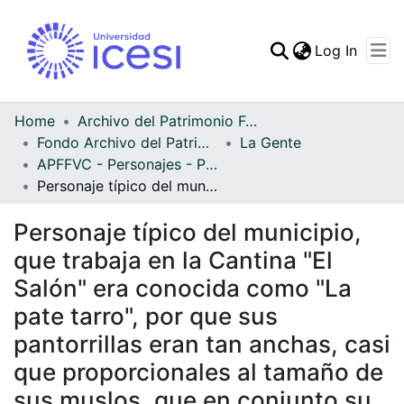
(curren
Log In
Communities & Collec
All of DSpace
Home
Archivo del Patrimonio Fotográfico y Fílmico del Valle del Cauca
Fondo Archivo del Patrimonio Fotográfico y Fílmico del Valle del Cauca
La Gente
Statistics
APFFVC - Personajes - Patrimonial
Personaje típico del municipio, que trabaja en la Cantina "El Salón" era conocida como "La pate tarro", por que sus pantorrillas eran tan anchas, casi que proporcionales al tamaño de sus muslos, que en conjunto su pierna parecia un tarro
Personaje típico del municipio,
que trabaja en la Cantina "El
Salón" era conocida como "La
pate tarro", por que sus
pantorrillas eran tan anchas, casi
que proporcionales al tamaño de
sus muslos, que en conjunto su