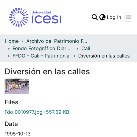
(curren
Log In
Communities & Collec
All of DSpace
Home
Archivo del Patrimonio Fotográfico y Fílmico del Valle del Cauca
Fondo Fotográfico Diario Occidente
Cali
Statistics
FFDO - Cali - Patrimonial
Diversión en las calles
Diversión en las calles
Files
Fdo 0010977.jpg
(557.69 KB)
Date
1995-10-13