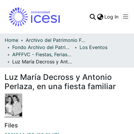
(curren
Log In
Communities & Collec
All of DSpace
Home
Archivo del Patrimonio Fotográfico y Fílmico del Valle del Cauca
Fondo Archivo del Patrimonio Fotográfico y Fílmico del Valle del Cauca
Los Eventos
Statistics
APFFVC - Fiestas, Ferias y Carnavales - Patrimonial
Luz María Decross y Antonio Perlaza, en una fiesta familiar
Luz María Decross y Antonio
Perlaza, en una fiesta familiar
Files