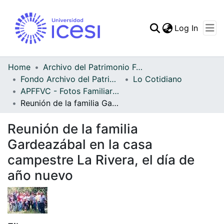
(curren
Log In
Communities & Collec
All of DSpace
Home
Archivo del Patrimonio Fotográfico y Fílmico del Valle del Cauca
Fondo Archivo del Patrimonio Fotográfico y Fílmico del Valle del Cauca
Lo Cotidiano
Statistics
APFFVC - Fotos Familiares - Patrimonial
Reunión de la familia Gardeazábal en la casa campestre La Rivera, el día de año nuevo
Reunión de la familia
Gardeazábal en la casa
campestre La Rivera, el día de
año nuevo