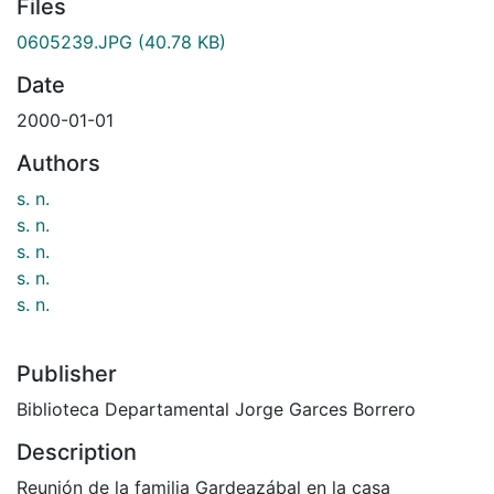
Files
0605239.JPG
(40.78 KB)
Date
2000-01-01
Authors
s. n.
s. n.
s. n.
s. n.
s. n.
Publisher
Biblioteca Departamental Jorge Garces Borrero
Description
Reunión de la familia Gardeazábal en la casa