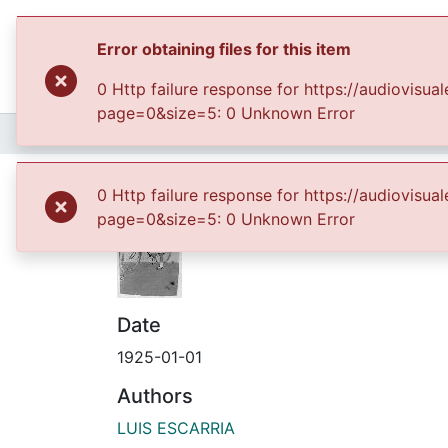
Error obtaining files for this item
0 Http failure response for https://audiovis
page=0&size=5: 0 Unknown Error
Home
Archivo del Patrimonio Fotográfico y Fílmico del Valle del Cauca
Virgelina Sierra Mon
0 Http failure response for https://audiovis
page=0&size=5: 0 Unknown Error
Date
1925-01-01
Authors
LUIS ESCARRIA