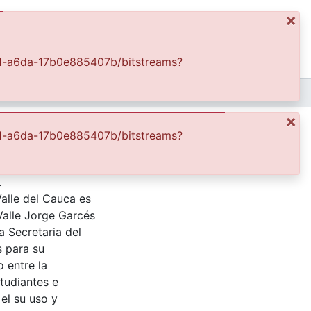
×
ics
Log In
4e21-a6da-17b0e885407b/bitstreams?
APFFVC - Fotos Familiares - Patrimonial
Virgelina Sierra Montaño y su bicicleta
×
4e21-a6da-17b0e885407b/bitstreams?
.
Valle del Cauca es
Valle Jorge Garcés
a Secretaria del
s para su
 entre la
tudiantes e
 el su uso y