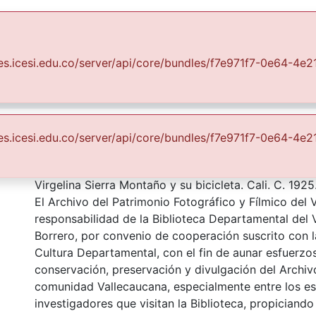
Communities & Collections
All of DSpace
Statist
uales.icesi.edu.co/server/api/core/bundles/f7e971f7-0e64-
Fondo Archivo del Patrimonio Fotográfico y Fílmico del Valle del Cauca
Lo Cotidiano
taño y su bicicleta
uales.icesi.edu.co/server/api/core/bundles/f7e971f7-0e64-
Description
Virgelina Sierra Montaño y su bicicleta. Cali. C. 1925
El Archivo del Patrimonio Fotográfico y Fílmico del 
responsabilidad de la Biblioteca Departamental del 
Borrero, por convenio de cooperación suscrito con l
Cultura Departamental, con el fin de aunar esfuerzo
conservación, preservación y divulgación del Archivo
comunidad Vallecaucana, especialmente entre los es
investigadores que visitan la Biblioteca, propiciando