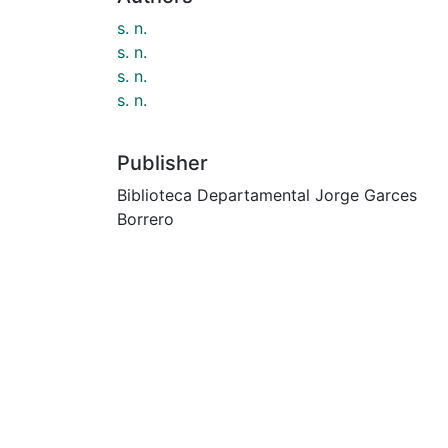
s. n.
s. n.
s. n.
s. n.
Publisher
Biblioteca Departamental Jorge Garces
Borrero