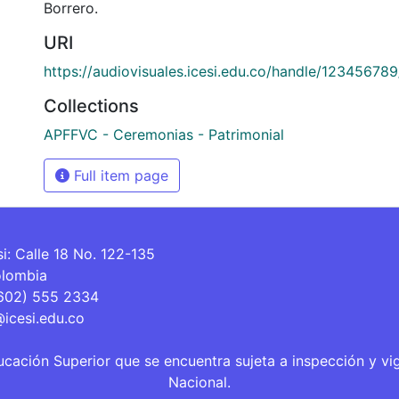
Borrero.
URI
https://audiovisuales.icesi.edu.co/handle/12345678
Collections
APFFVC - Ceremonias - Patrimonial
Full item page
si: Calle 18 No. 122-135
olombia
(602) 555 2334
@icesi.edu.co
ucación Superior que se encuentra sujeta a inspección y vi
Nacional.