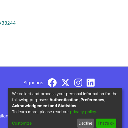
9/33244
Síguenos
We collect and process your personal information for the
following purposes:
Authentication, Preferences,
Acknowledgement and Statistics
.
To learn more, please read our
privacy policy
.
gilancia por parte del Ministerio de Educación
Customize
Decline
That's ok