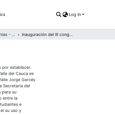
ics
Log In
APFFVC - Ceremonias - Patrimonial
Inauguración del III congreso forestal nacional
a por establecer.
Valle del Cauca es
Valle Jorge Garcés
a Secretaria del
s para su
 entre la
tudiantes e
 el su uso y