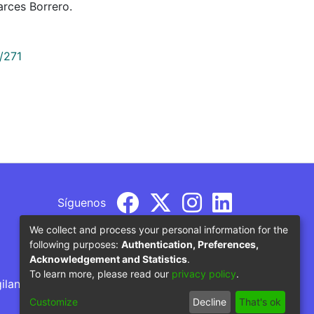
rces Borrero.
/271
Síguenos
We collect and process your personal information for the
following purposes:
Authentication, Preferences,
Acknowledgement and Statistics
.
To learn more, please read our
privacy policy
.
gilancia por parte del Ministerio de Educación
Customize
Decline
That's ok