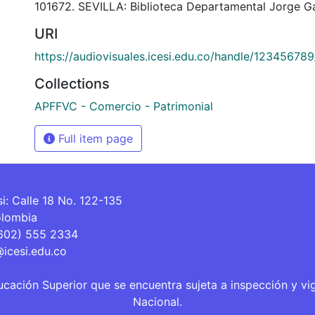
101672. SEVILLA: Biblioteca Departamental Jorge Ga
URI
https://audiovisuales.icesi.edu.co/handle/123456789
Collections
APFFVC - Comercio - Patrimonial
Full item page
si: Calle 18 No. 122-135
olombia
(602) 555 2334
@icesi.edu.co
ucación Superior que se encuentra sujeta a inspección y vi
Nacional.