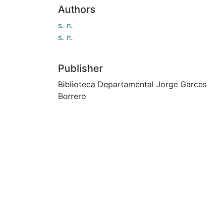
Authors
s. n.
s. n.
Publisher
Biblioteca Departamental Jorge Garces
Borrero