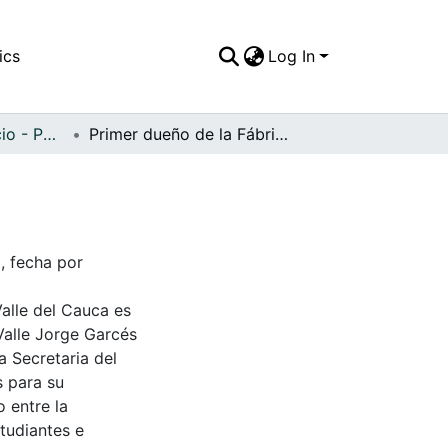
ics
Log In
APFFVC - Comercio - Patrimonial
Primer dueño de la Fábrica de Café Ginebras
, fecha por
Valle del Cauca es
Valle Jorge Garcés
a Secretaria del
s para su
 entre la
tudiantes e