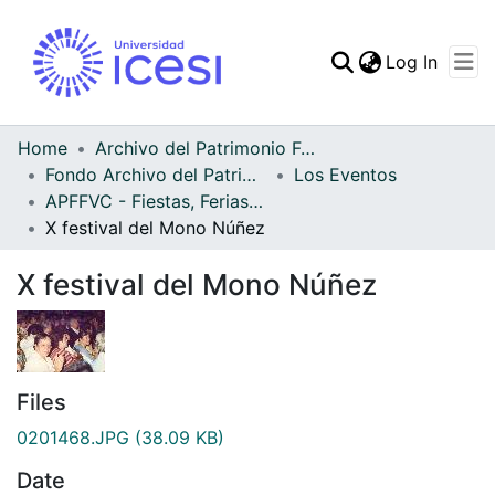
(curren
Log In
Communities & Collec
All of DSpace
Home
Archivo del Patrimonio Fotográfico y Fílmico del Valle del Cauca
Fondo Archivo del Patrimonio Fotográfico y Fílmico del Valle del Cauca
Los Eventos
Statistics
APFFVC - Fiestas, Ferias y Carnavales - Patrimonial
X festival del Mono Núñez
X festival del Mono Núñez
Files
0201468.JPG
(38.09 KB)
Date