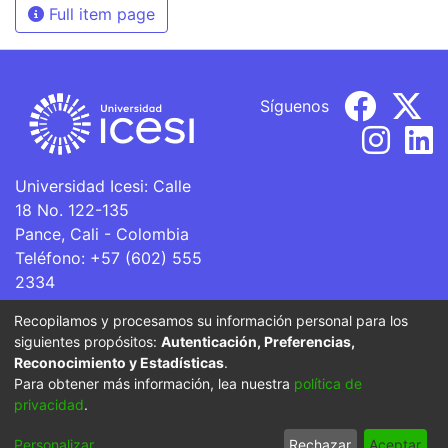
Full item page
Síguenos
Universidad Icesi: Calle
18 No. 122-135
Pance, Cali - Colombia
Teléfono: +57 (602) 555
2334
ventanillaunica@icesi.edu.co
Recopilamos y procesamos su información personal para los
siguientes propósitos:
Autenticación, Preferencias,
La Universidad Icesi es una Institución de Educación
Reconocimiento y Estadísticas
.
Superior que se encuentra sujeta a inspección y vigilancia
Para obtener más información, lea nuestra
política de
por parte del Ministerio de Educación Nacional.
privacidad
.
Cookie
Privacy
End User
Send
Personalizar
Rechazar
Aceptar