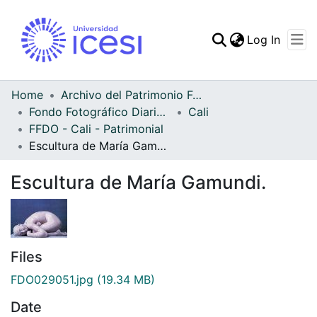
(curren
Log In
Communities & Collec
All of DSpace
Home
Archivo del Patrimonio Fotográfico y Fílmico del Valle del Cauca
Fondo Fotográfico Diario Occidente
Cali
Statistics
FFDO - Cali - Patrimonial
Escultura de María Gamundi.
Escultura de María Gamundi.
Files
FDO029051.jpg
(19.34 MB)
Date