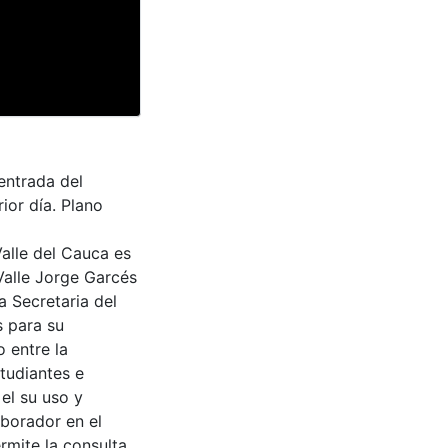
entrada del
ior día. Plano
Valle del Cauca es
Valle Jorge Garcés
a Secretaria del
s para su
 entre la
tudiantes e
 el su uso y
aborador en el
rmite la consulta