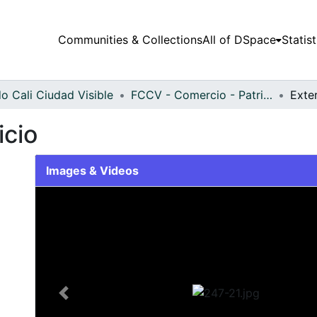
Communities & Collections
All of DSpace
Statist
o Cali Ciudad Visible
FCCV - Comercio - Patrimonial
Exter
icio
Images & Videos
Slide 1 of 1
Previous