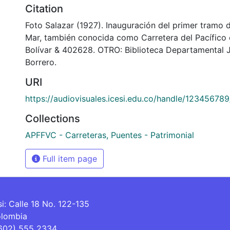
Citation
Foto Salazar (1927). Inauguración del primer tramo d
Mar, también conocida como Carretera del Pacífico
Bolívar & 402628. OTRO: Biblioteca Departamental 
Borrero.
URI
https://audiovisuales.icesi.edu.co/handle/12345678
Collections
APFFVC - Carreteras, Puentes - Patrimonial
Full item page
si: Calle 18 No. 122-135
olombia
(602) 555 2334