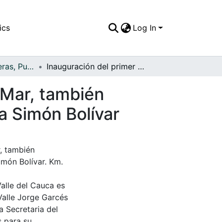
ics
Log In
APFFVC - Carreteras, Puentes - Patrimonial
Inauguración del primer tramo de la Carretera al Mar, también conocida como Carretera del Pacífico o Carretera Simón Bolívar
 Mar, también
a Simón Bolívar
r, también
imón Bolívar. Km.
Valle del Cauca es
Valle Jorge Garcés
a Secretaria del
s para su