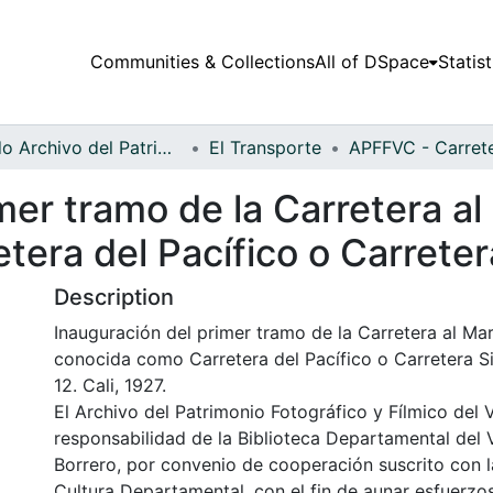
Communities & Collections
All of DSpace
Statist
Fondo Archivo del Patrimonio Fotográfico y Fílmico del Valle del Cauca
El Transporte
mer tramo de la Carretera al
era del Pacífico o Carreter
Description
Inauguración del primer tramo de la Carretera al Ma
conocida como Carretera del Pacífico o Carretera S
12. Cali, 1927.
El Archivo del Patrimonio Fotográfico y Fílmico del 
responsabilidad de la Biblioteca Departamental del 
Borrero, por convenio de cooperación suscrito con l
Cultura Departamental, con el fin de aunar esfuerzo