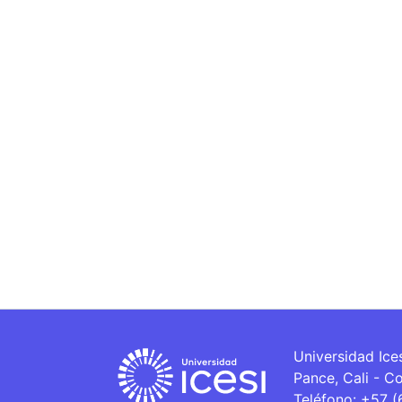
Universidad Ice
Pance, Cali - C
Teléfono: +57 