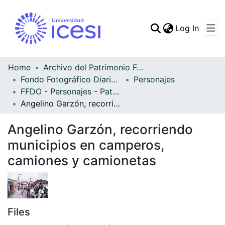
(curren
Log In
Communities & Collec
All of DSpace
Home
Archivo del Patrimonio Fotográfico y Fílmico del Valle del Cauca
Fondo Fotográfico Diario Occidente
Personajes
Statistics
FFDO - Personajes - Patrimonial
Angelino Garzón, recorriendo municipios en camperos, camiones y camionetas
Angelino Garzón, recorriendo
municipios en camperos,
camiones y camionetas
Files