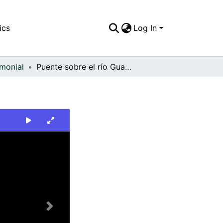
ics
Log In
imonial
Puente sobre el río Guadalajara de Buga
Next