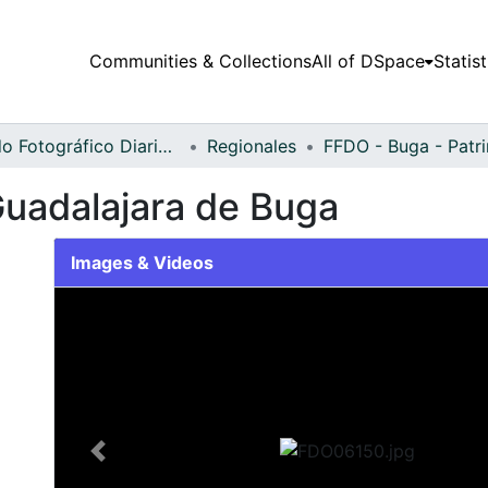
Communities & Collections
All of DSpace
Statist
Fondo Fotográfico Diario Occidente
Regionales
FFDO - Buga - Patr
Guadalajara de Buga
Images & Videos
Slide 1 of 1
Previous