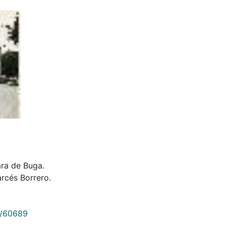
ara de Buga.
rcés Borrero.
9/60689