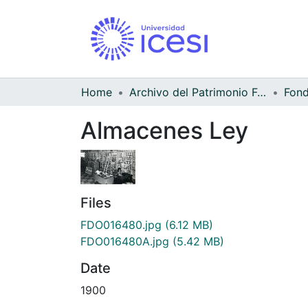
Home
Archivo del Patrimonio Fotográfico y Fílmico del Valle del Cauca
Almacenes Ley
Files
FDO016480.jpg
(6.12 MB)
FDO016480A.jpg
(5.42 MB)
Date
1900