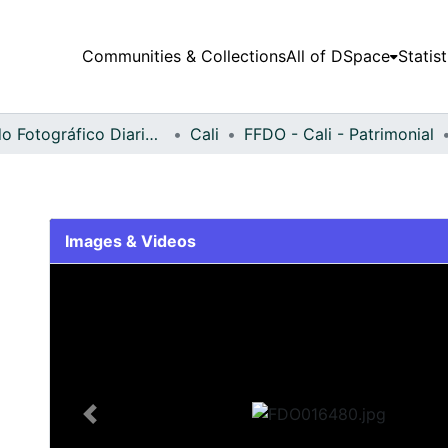
Communities & Collections
All of DSpace
Statist
Fondo Fotográfico Diario Occidente
Cali
FFDO - Cali - Patrimonial
Images & Videos
Slide 1 of 2
Previous