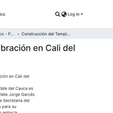
ics
Log In
APFFVC - Religiosos - Patrimonial
Construcción del Templete con motivo de la celebración en Cali del Congreso Eucarístico Bolivariano
bración en Cali del
ión en Cali del
Valle del Cauca es
Valle Jorge Garcés
a Secretaria del
s para su
 entre la