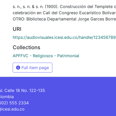
s. n., s. n. & s. n. (1900). Construcción del Templete
celebración en Cali del Congreso Eucarístico Boliva
OTRO: Biblioteca Departamental Jorge Garces Borre
URI
https://audiovisuales.icesi.edu.co/handle/12345678
Collections
APFFVC - Religiosos - Patrimonial
Full item page
si: Calle 18 No. 122-135
olombia
(602) 555 2334
@icesi.edu.co