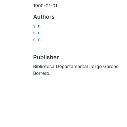
1900-01-01
Authors
s. n.
s. n.
s. n.
Publisher
Biblioteca Departamental Jorge Garces
Borrero