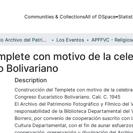
Communities & Collections
All of DSpace
Statist
Fondo Archivo del Patrimonio Fotográfico y Fílmico del Valle del Cauca
Los Eventos
plete con motivo de la cele
 Bolivariano
Description
Construcción del Templete con motivo de la celebrac
Congreso Eucarístico Bolivariano. Cali. C. 1945
El Archivo del Patrimonio Fotográfico y Fílmico del 
responsabilidad de la Biblioteca Departamental del 
Borrero, por convenio de cooperación suscrito con l
Cultura Departamental, con el fin de aunar esfuerzo
conservación, preservación y divulgación del Archivo