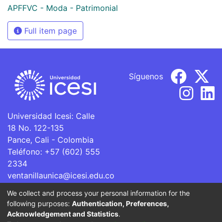
APFFVC - Moda - Patrimonial
Full item page
Síguenos
Universidad Icesi: Calle
18 No. 122-135
Pance, Cali - Colombia
Teléfono: +57 (602) 555
2334
ventanillaunica@icesi.edu.co
We collect and process your personal information for the
La Universidad Icesi es una Institución de Educación
following purposes:
Authentication, Preferences,
Superior que se encuentra sujeta a inspección y vigilancia
Acknowledgement and Statistics
.