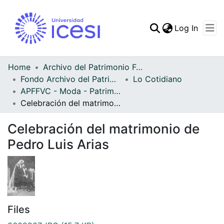
(curren
Log In
Communities & Collec
All of DSpace
Home
Archivo del Patrimonio Fotográfico y Fílmico del Valle del Cauca
Fondo Archivo del Patrimonio Fotográfico y Fílmico del Valle del Cauca
Lo Cotidiano
Statistics
APFFVC - Moda - Patrimonial
Celebración del matrimonio de Pedro Luis Arias
Celebración del matrimonio de
Pedro Luis Arias
Files