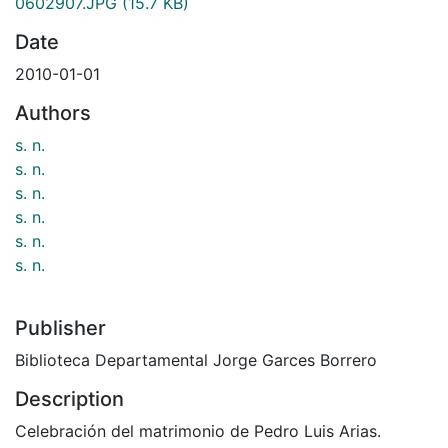
0602907.JPG
(15.7 KB)
Date
2010-01-01
Authors
s. n.
s. n.
s. n.
s. n.
s. n.
s. n.
Publisher
Biblioteca Departamental Jorge Garces Borrero
Description
Celebración del matrimonio de Pedro Luis Arias.