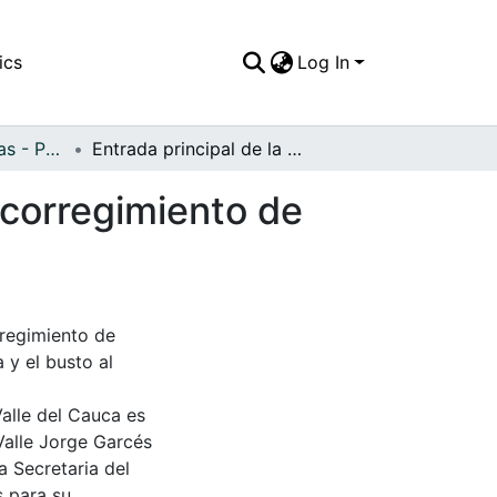
ics
Log In
APFFVC - Esculturas - Patrimonial
Entrada principal de la Hacienda El paraiso en el corregimiento de Santa Elena
l corregimiento de
rregimiento de
 y el busto al
Valle del Cauca es
Valle Jorge Garcés
a Secretaria del
s para su