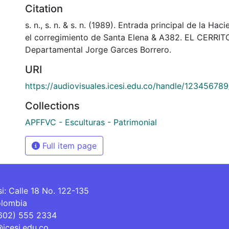
Citation
s. n., s. n. & s. n. (1989). Entrada principal de la Hac
el corregimiento de Santa Elena & A382. EL CERRITO
Departamental Jorge Garces Borrero.
URI
https://audiovisuales.icesi.edu.co/handle/12345678
Collections
APFFVC - Esculturas - Patrimonial
Full item page
si: Calle 18 No. 122-135
olombia
(602) 555 2334
@icesi.edu.co