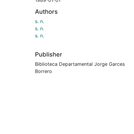
Authors
s. n.
s. n.
s. n.
Publisher
Biblioteca Departamental Jorge Garces
Borrero