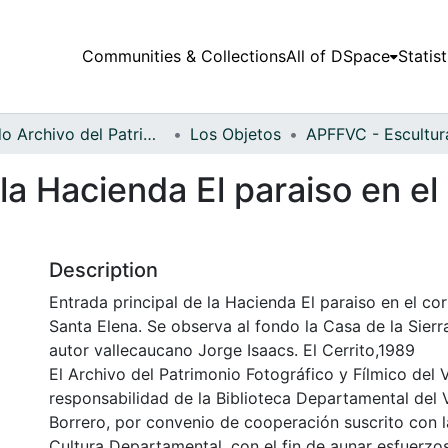
Communities & Collections
All of DSpace
Statist
Fondo Archivo del Patrimonio Fotográfico y Fílmico del Valle del Cauca
Los Objetos
 la Hacienda El paraiso en e
Description
Entrada principal de la Hacienda El paraiso en el co
Santa Elena. Se observa al fondo la Casa de la Sierra
autor vallecaucano Jorge Isaacs. El Cerrito,1989
El Archivo del Patrimonio Fotográfico y Fílmico del 
responsabilidad de la Biblioteca Departamental del 
Borrero, por convenio de cooperación suscrito con l
Cultura Departamental, con el fin de aunar esfuerzo