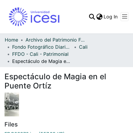
(curren
Log In
Communities & Collec
All of DSpace
Home
Archivo del Patrimonio Fotográfico y Fílmico del Valle del Cauca
Fondo Fotográfico Diario Occidente
Cali
Statistics
FFDO - Cali - Patrimonial
Espectáculo de Magia en el Puente Ortíz
Espectáculo de Magia en el
Puente Ortíz
Files