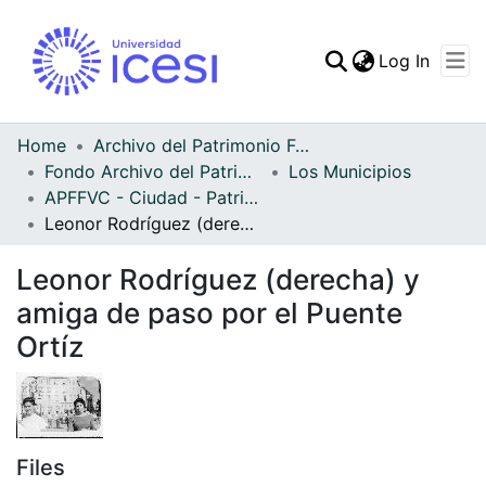
(curren
Log In
Communities & Collec
All of DSpace
Home
Archivo del Patrimonio Fotográfico y Fílmico del Valle del Cauca
Fondo Archivo del Patrimonio Fotográfico y Fílmico del Valle del Cauca
Los Municipios
Statistics
APFFVC - Ciudad - Patrimonial
Leonor Rodríguez (derecha) y amiga de paso por el Puente Ortíz
Leonor Rodríguez (derecha) y
amiga de paso por el Puente
Ortíz
Files