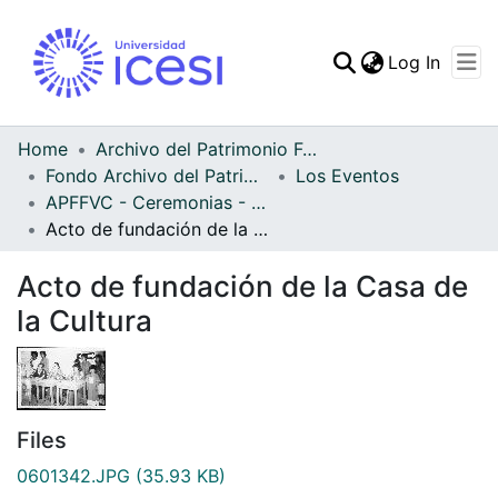
(curren
Log In
Communities & Collec
All of DSpace
Home
Archivo del Patrimonio Fotográfico y Fílmico del Valle del Cauca
Fondo Archivo del Patrimonio Fotográfico y Fílmico del Valle del Cauca
Los Eventos
Statistics
APFFVC - Ceremonias - Patrimonial
Acto de fundación de la Casa de la Cultura
Acto de fundación de la Casa de
la Cultura
Files
0601342.JPG
(35.93 KB)