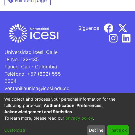
Full item page
Síguenos
Universidad Icesi: Calle
18 No. 122-135
Pance, Cali - Colombia
Teléfono: +57 (602) 555
2334
ventanillaunica@icesi.edu.co
We collect and process your personal information for the
La Universidad Icesi es una Institución de Educación
following purposes:
Authentication, Preferences,
Superior que se encuentra sujeta a inspección y vigilancia
Acknowledgement and Statistics
.
por parte del Ministerio de Educación Nacional.
To learn more, please read our
privacy policy
.
Cookie
Privacy
End User
Send
Customize
Decline
That's ok
settings
policy
Agreement
Feedback