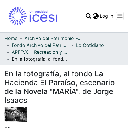
(curren
Log In
Communities & Collec
All of DSpace
Home
Archivo del Patrimonio Fotográfico y Fílmico del Valle del Cauca
Fondo Archivo del Patrimonio Fotográfico y Fílmico del Valle del Cauca
Lo Cotidiano
Statistics
APFFVC - Recreacion y Paseo - Patrimonial
En la fotografía, al fondo La Hacienda El Paraíso, escenario de la Novela "MARÍA", de Jorge Isaacs
En la fotografía, al fondo La
Hacienda El Paraíso, escenario
de la Novela "MARÍA", de Jorge
Isaacs