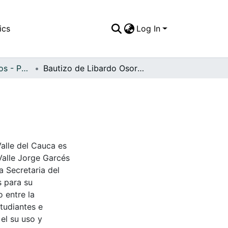
ics
Log In
APFFVC - Religiosos - Patrimonial
Bautizo de Libardo Osorio, Palmira, 1972
Valle del Cauca es
Valle Jorge Garcés
a Secretaria del
s para su
 entre la
tudiantes e
 el su uso y