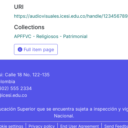
URI
https://audiovisuales.icesi.edu.co/handle/12345678
Collections
APFFVC - Religiosos - Patrimonial
Full item page
si: Calle 18 No. 122-135
olombia
(602) 555 2334
@icesi.edu.co
ucación Superior que se encuentra sujeta a inspección y vi
Nacional.
okie settings
Privacy policy
End User Agreement
Send Feedb