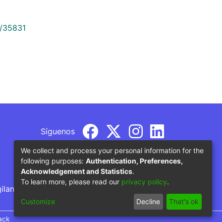
9/35831
Síguenos
We collect and process your personal information for the
following purposes:
Authentication, Preferences,
Acknowledgement and Statistics
.
To learn more, please read our
privacy policy
.
gilancia por parte del Ministerio de Educación
Customize
Decline
That's ok
ack