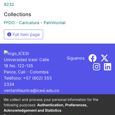
9232
Collections
FFDO - Caricatura - Patrimonial
Full item page
Síguenos
Universidad Icesi: Calle
18 No. 122-135
Pance, Cali - Colombia
Teléfono: +57 (602) 555
2334
ventanillaunica@icesi.edu.co
We collect and process your personal information for the
La Universidad Icesi es una Institución de Educación
following purposes:
Authentication, Preferences,
Superior que se encuentra sujeta a inspección y vigilancia
Acknowledgement and Statistics
.