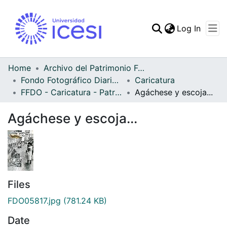
(curren
Log In
Communities & Collec
All of DSpace
Home
Archivo del Patrimonio Fotográfico y Fílmico del Valle del Cauca
Fondo Fotográfico Diario Occidente
Caricatura
Statistics
FFDO - Caricatura - Patrimonial
Agáchese y escoja...
Agáchese y escoja...
Files
FDO05817.jpg
(781.24 KB)
Date