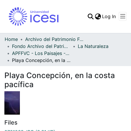
(curren
Log In
Communities & Collec
All of DSpace
Home
Archivo del Patrimonio Fotográfico y Fílmico del Valle del Cauca
Fondo Archivo del Patrimonio Fotográfico y Fílmico del Valle del Cauca
La Naturaleza
Statistics
APFFVC - Los Paisajes - Patrimonial
Playa Concepción, en la costa pacífica
Playa Concepción, en la costa
pacífica
Files