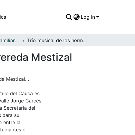
ics
Log In
APFFVC - Fotos Familiares - Patrimonial
Trío musical de los hermanos Valderrama, en la vereda Mestizal
vereda Mestizal
a Mestizal. .
Valle del Cauca es
Valle Jorge Garcés
a Secretaria del
s para su
 entre la
tudiantes e