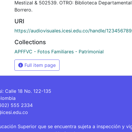
Mestizal & 502539. OTRO: Biblioteca Departamenta
Borrero.
URI
https://audiovisuales.icesi.edu.co/handle/12345678
Collections
APFFVC - Fotos Familiares - Patrimonial
Full item page
si: Calle 18 No. 122-135
olombia
(602) 555 2334
@icesi.edu.co
ucación Superior que se encuentra sujeta a inspección y vi