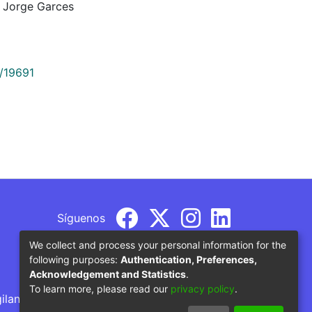
l Jorge Garces
9/19691
Síguenos
We collect and process your personal information for the
following purposes:
Authentication, Preferences,
Acknowledgement and Statistics
.
To learn more, please read our
privacy policy
.
gilancia por parte del Ministerio de Educación