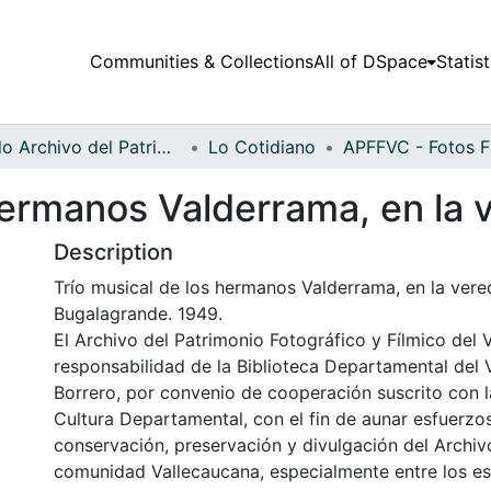
Communities & Collections
All of DSpace
Statist
Fondo Archivo del Patrimonio Fotográfico y Fílmico del Valle del Cauca
Lo Cotidiano
hermanos Valderrama, en la 
Description
Trío musical de los hermanos Valderrama, en la vered
Bugalagrande. 1949.
El Archivo del Patrimonio Fotográfico y Fílmico del 
responsabilidad de la Biblioteca Departamental del 
Borrero, por convenio de cooperación suscrito con l
Cultura Departamental, con el fin de aunar esfuerzo
conservación, preservación y divulgación del Archivo
comunidad Vallecaucana, especialmente entre los es