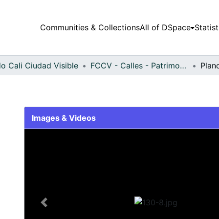
Communities & Collections
All of DSpace
Statist
o Cali Ciudad Visible
FCCV - Calles - Patrimonial
Plan
Images & Videos
Slide 1 of 1
Previous