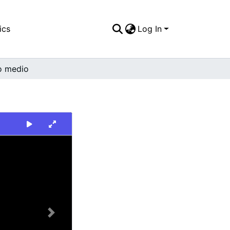
ics
Log In
o medio
Next