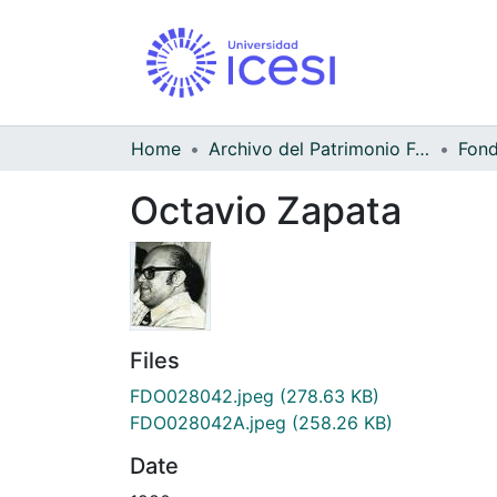
Home
Archivo del Patrimonio Fotográfico y Fílmico del Valle del Cauca
Octavio Zapata
Files
FDO028042.jpeg
(278.63 KB)
FDO028042A.jpeg
(258.26 KB)
Date