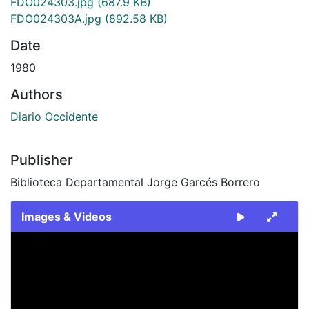
FDO024303.jpg
(687.9 KB)
FDO024303A.jpg
(892.58 KB)
Date
1980
Authors
Diario Occidente
Publisher
Biblioteca Departamental Jorge Garcés Borrero
Images & Videos
Slide 1 of 2