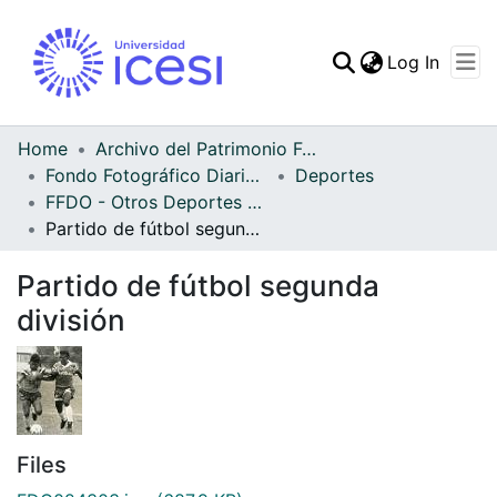
(curren
Log In
Communities & Collec
All of DSpace
Home
Archivo del Patrimonio Fotográfico y Fílmico del Valle del Cauca
Fondo Fotográfico Diario Occidente
Deportes
Statistics
FFDO - Otros Deportes - Patrimonial
Partido de fútbol segunda división
Partido de fútbol segunda
división
Files