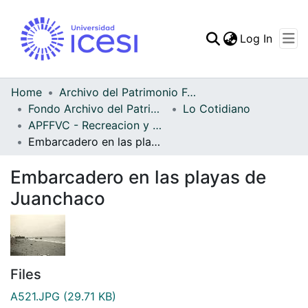
(curren
Log In
Communities & Collec
All of DSpace
Home
Archivo del Patrimonio Fotográfico y Fílmico del Valle del Cauca
Fondo Archivo del Patrimonio Fotográfico y Fílmico del Valle del Cauca
Lo Cotidiano
Statistics
APFFVC - Recreacion y Paseo - Patrimonial
Embarcadero en las playas de Juanchaco
Embarcadero en las playas de
Juanchaco
Files
A521.JPG
(29.71 KB)