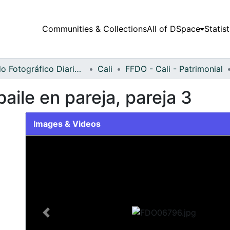
Communities & Collections
All of DSpace
Statist
Fondo Fotográfico Diario Occidente
Cali
FFDO - Cali - Patrimonial
aile en pareja, pareja 3
Images & Videos
Slide 1 of 3
Previous