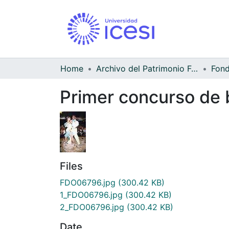
Home
Archivo del Patrimonio Fotográfico y Fílmico del Valle del Cauca
Primer concurso de b
Files
FDO06796.jpg
(300.42 KB)
1_FDO06796.jpg
(300.42 KB)
2_FDO06796.jpg
(300.42 KB)
Date