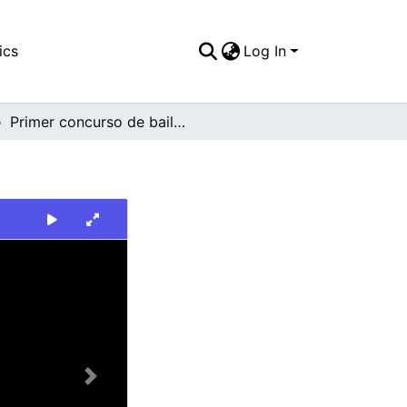
ics
Log In
Primer concurso de baile en pareja, pareja 3
Next