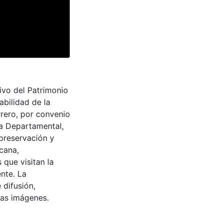
hivo del Patrimonio
abilidad de la
rrero, por convenio
ra Departamental,
 preservación y
cana,
 que visitan la
nte. La
 difusión,
 las imágenes.