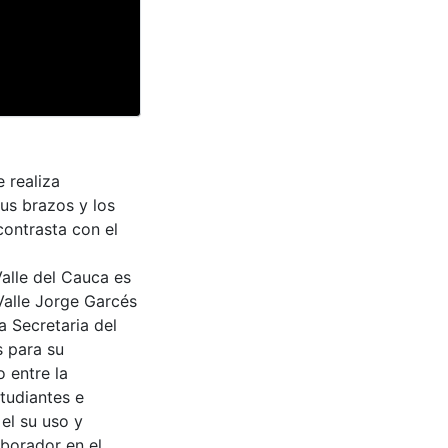
 realiza
us brazos y los
 contrasta con el
Valle del Cauca es
Valle Jorge Garcés
a Secretaria del
s para su
 entre la
tudiantes e
 el su uso y
aborador en el