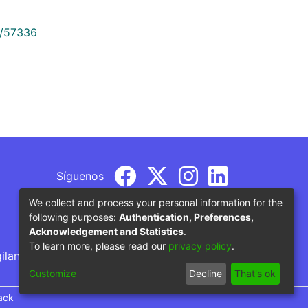
9/57336
Síguenos
We collect and process your personal information for the
following purposes:
Authentication, Preferences,
Acknowledgement and Statistics
.
To learn more, please read our
privacy policy
.
gilancia por parte del Ministerio de Educación
Customize
Decline
That's ok
ack