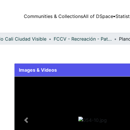
Communities & Collections
All of DSpace
Statist
o Cali Ciudad Visible
FCCV - Recreación - Patrimonial
Plan
Images & Videos
Slide 1 of 1
Previous