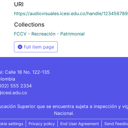
URI
https://audiovisuales.icesi.edu.co/handle/12345678
Collections
FCCV - Recreación - Patrimonial
Full item page
si: Calle 18 No. 122-135
olombia
(602) 555 2334
@icesi.edu.co
ucación Superior que se encuentra sujeta a inspección y vi
Nacional.
okie settings
Privacy policy
End User Agreement
Send Feedb