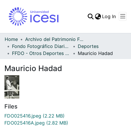
(curren
Log In
Communities & Collec
All of DSpace
Home
Archivo del Patrimonio Fotográfico y Fílmico del Valle del Cauca
Fondo Fotográfico Diario Occidente
Deportes
Statistics
FFDO - Otros Deportes - Patrimonial
Mauricio Hadad
Mauricio Hadad
Files
FDO025416.jpeg
(2.22 MB)
FDO025416A.jpeg
(2.82 MB)