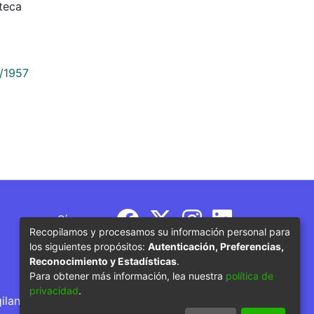
teca
9/1957
Síguenos
Recopilamos y procesamos su información personal para
los siguientes propósitos:
Autenticación, Preferencias,
Reconocimiento y Estadísticas
.
Para obtener más información, lea nuestra
política de
privacidad
.
gilancia por parte del Ministerio de Educación