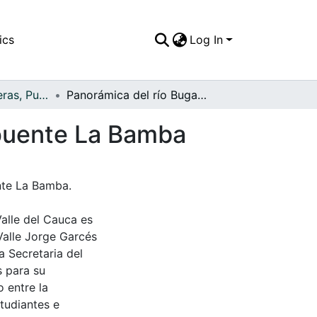
ics
Log In
APFFVC - Carreteras, Puentes - Patrimonial
Panorámica del río Bugalagrande a la altura del puente La Bamba
 puente La Bamba
nte La Bamba.
Valle del Cauca es
Valle Jorge Garcés
a Secretaria del
s para su
 entre la
tudiantes e