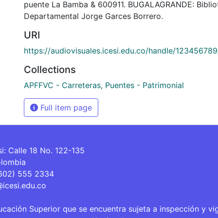
puente La Bamba & 600911. BUGALAGRANDE: Biblio
Departamental Jorge Garces Borrero.
URI
https://audiovisuales.icesi.edu.co/handle/12345678
Collections
APFFVC - Carreteras, Puentes - Patrimonial
Full item page
si: Calle 18 No. 122-135
olombia
(602) 555 2334
@icesi.edu.co
ucación Superior que se encuentra sujeta a inspección y vi