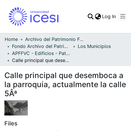
(curren
Log In
Communities & Collec
All of DSpace
Home
Archivo del Patrimonio Fotográfico y Fílmico del Valle del Cauca
Fondo Archivo del Patrimonio Fotográfico y Fílmico del Valle del Cauca
Los Municipios
Statistics
APFFVC - Edificios - Patrimonial
Calle principal que desemboca a la parroquia, actualmente la calle 5Âª
Calle principal que desemboca a
la parroquia, actualmente la calle
5Âª
Files