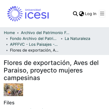
(curren
Log In
Communities & Collec
All of DSpace
Home
Archivo del Patrimonio Fotográfico y Fílmico del Valle del Cauca
Fondo Archivo del Patrimonio Fotográfico y Fílmico del Valle del Cauca
La Naturaleza
Statistics
APFFVC - Los Paisajes - Patrimonial
Flores de exportación, Aves del Paraiso, proyecto mujeres campesinas
Flores de exportación, Aves del
Paraiso, proyecto mujeres
campesinas
Files