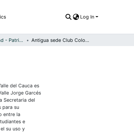
ics
Log In
APFFVC - Ciudad - Patrimonial
Antigua sede Club Colombia
Valle del Cauca es
Valle Jorge Garcés
a Secretaria del
s para su
 entre la
tudiantes e
 el su uso y