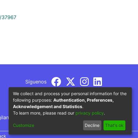
9/37967
Síguenos
We collect and process your personal information for the
following purposes:
Authentication, Preferences,
Acknowledgement and Statistics
.
To learn more, please read our
privacy policy
.
gilancia por parte del Ministerio de Educación
Customize
Decline
That's ok
ack