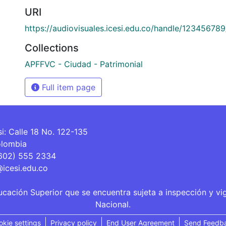
URI
https://audiovisuales.icesi.edu.co/handle/12345678
Collections
APFFVC - Ciudad - Patrimonial
Full item page
si: Calle 18 No. 122-135
olombia
(602) 555 2334
@icesi.edu.co
ucación Superior que se encuentra sujeta a inspección y vi
Nacional.
okie settings
Privacy policy
End User Agreement
Send Feedb