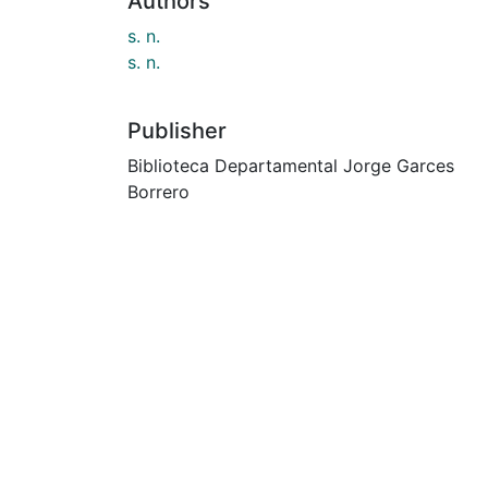
Authors
s. n.
s. n.
Publisher
Biblioteca Departamental Jorge Garces
Borrero