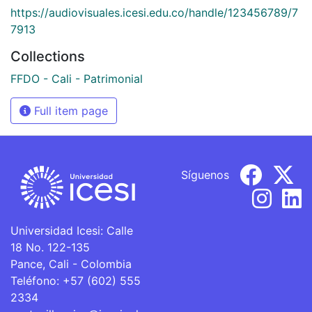
https://audiovisuales.icesi.edu.co/handle/123456789/7
7913
Collections
FFDO - Cali - Patrimonial
Full item page
Síguenos
Universidad Icesi: Calle
18 No. 122-135
Pance, Cali - Colombia
Teléfono: +57 (602) 555
2334