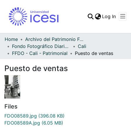
(curren
Log In
Communities & Collec
All of DSpace
Home
Archivo del Patrimonio Fotográfico y Fílmico del Valle del Cauca
Fondo Fotográfico Diario Occidente
Cali
Statistics
FFDO - Cali - Patrimonial
Puesto de ventas
Puesto de ventas
Files
FDO08589.jpg
(396.08 KB)
FDO08589A.jpg
(6.05 MB)