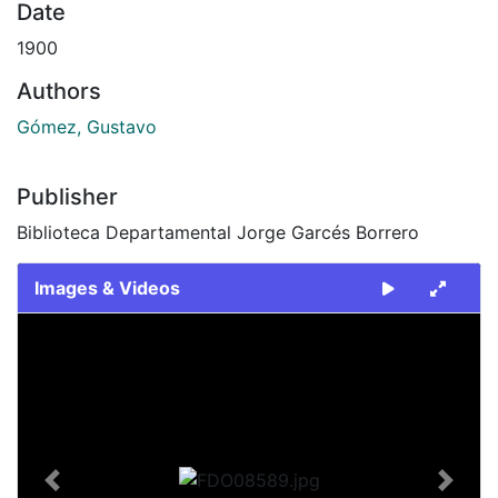
Date
1900
Authors
Gómez, Gustavo
Publisher
Biblioteca Departamental Jorge Garcés Borrero
Images & Videos
Slide 1 of 2
Previous
Next