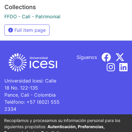
Collections
FFDO - Cali - Patrimonial
Full item page
Síguenos
Universidad Icesi: Calle
18 No. 122-135
Pance, Cali - Colombia
Teléfono: +57 (602) 555
2334
ventanillaunica@icesi.edu.co
Recopilamos y procesamos su información personal para los
siguientes propósitos:
Autenticación, Preferencias,
La Universidad Icesi es una Institución de Educación