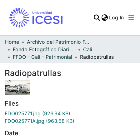
(curren
Log In
Communities & Collec
All of DSpace
Home
Archivo del Patrimonio Fotográfico y Fílmico del Valle del Cauca
Fondo Fotográfico Diario Occidente
Cali
Statistics
FFDO - Cali - Patrimonial
Radiopatrullas
Radiopatrullas
Files
FDO025771.jpg
(926.94 KB)
FDO025771A.jpg
(963.58 KB)
Date