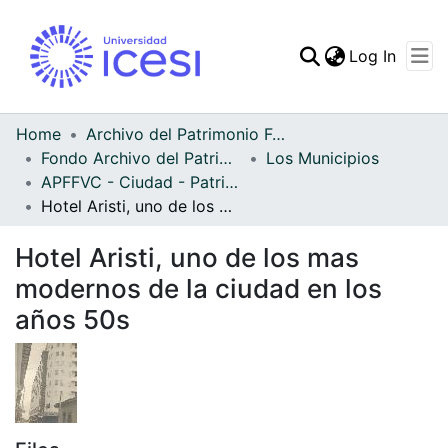
(curren
Log In
Communities & Collec
All of DSpace
Home
Archivo del Patrimonio Fotográfico y Fílmico del Valle del Cauca
Fondo Archivo del Patrimonio Fotográfico y Fílmico del Valle del Cauca
Los Municipios
Statistics
APFFVC - Ciudad - Patrimonial
Hotel Aristi, uno de los mas modernos de la ciudad en los años 50s
Hotel Aristi, uno de los mas
modernos de la ciudad en los
años 50s