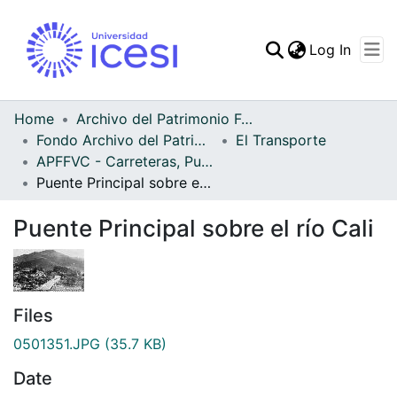
(curren
Log In
Communities & Collec
All of DSpace
Home
Archivo del Patrimonio Fotográfico y Fílmico del Valle del Cauca
Fondo Archivo del Patrimonio Fotográfico y Fílmico del Valle del Cauca
El Transporte
Statistics
APFFVC - Carreteras, Puentes - Patrimonial
Puente Principal sobre el río Cali
Puente Principal sobre el río Cali
Files
0501351.JPG
(35.7 KB)
Date