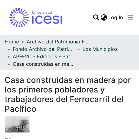
(curren
Log In
Communities & Collec
All of DSpace
Home
Archivo del Patrimonio Fotográfico y Fílmico del Valle del Cauca
Fondo Archivo del Patrimonio Fotográfico y Fílmico del Valle del Cauca
Los Municipios
Statistics
APFFVC - Edificios - Patrimonial
Casa construidas en madera por los primeros pobladores y trabajadores del Ferrocarril del Pacífico
Casa construidas en madera por
los primeros pobladores y
trabajadores del Ferrocarril del
Pacífico