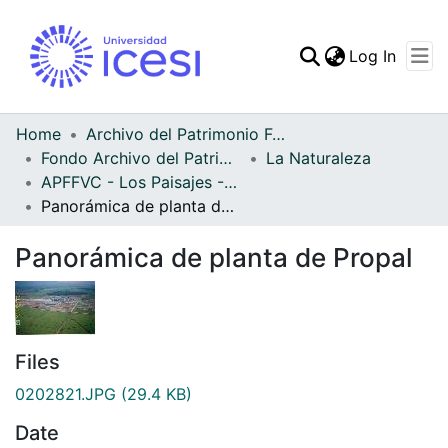
(curren
Log In
Communities & Collec
All of DSpace
Home
Archivo del Patrimonio Fotográfico y Fílmico del Valle del Cauca
Fondo Archivo del Patrimonio Fotográfico y Fílmico del Valle del Cauca
La Naturaleza
Statistics
APFFVC - Los Paisajes - Patrimonial
Panorámica de planta de Propal
Panorámica de planta de Propal
Files
0202821.JPG
(29.4 KB)
Date