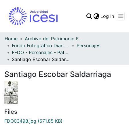
(curren
Log In
Communities & Collec
All of DSpace
Home
Archivo del Patrimonio Fotográfico y Fílmico del Valle del Cauca
Fondo Fotográfico Diario Occidente
Personajes
Statistics
FFDO - Personajes - Patrimonial
Santiago Escobar Saldarriaga
Santiago Escobar Saldarriaga
Files
FDO03498.jpg
(571.85 KB)