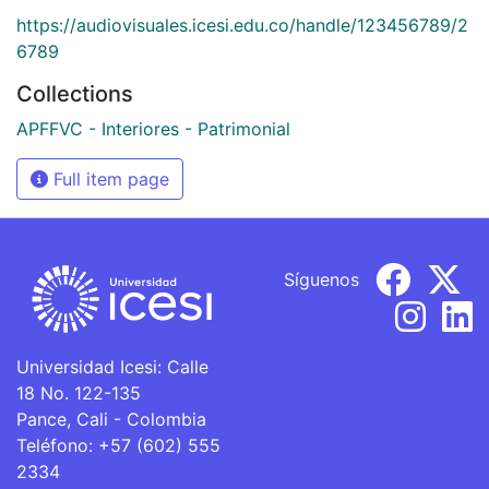
https://audiovisuales.icesi.edu.co/handle/123456789/2
6789
Collections
APFFVC - Interiores - Patrimonial
Full item page
Síguenos
Universidad Icesi: Calle
18 No. 122-135
Pance, Cali - Colombia
Teléfono: +57 (602) 555
2334