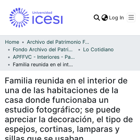
(curren
Log In
Communities & Collec
All of DSpace
Home
Archivo del Patrimonio Fotográfico y Fílmico del Valle del Cauca
Fondo Archivo del Patrimonio Fotográfico y Fílmico del Valle del Cauca
Lo Cotidiano
Statistics
APFFVC - Interiores - Patrimonial
Familia reunida en el interior de una de las habitaciones de la casa donde funcionaba un estudio fotográfico; se puede apreciar la decoración, el tipo de espejos, cortinas, lamparas y sillas que se usaban
Familia reunida en el interior de
una de las habitaciones de la
casa donde funcionaba un
estudio fotográfico; se puede
apreciar la decoración, el tipo de
espejos, cortinas, lamparas y
sillas que se usaban