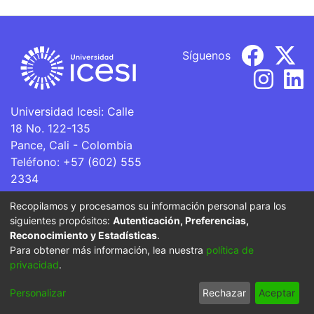
Síguenos
Universidad Icesi: Calle
18 No. 122-135
Pance, Cali - Colombia
Teléfono: +57 (602) 555
2334
ventanillaunica@icesi.edu.co
Recopilamos y procesamos su información personal para los
siguientes propósitos:
Autenticación, Preferencias,
La Universidad Icesi es una Institución de Educación
Reconocimiento y Estadísticas
.
Superior que se encuentra sujeta a inspección y vigilancia
Para obtener más información, lea nuestra
política de
por parte del Ministerio de Educación Nacional.
privacidad
.
Cookie
Privacy
End User
Send
Personalizar
Rechazar
Aceptar
settings
policy
Agreement
Feedback