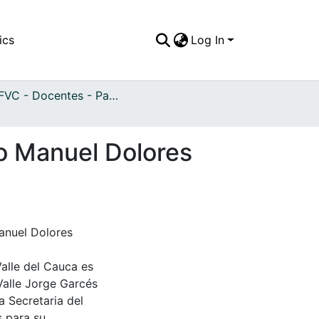
ics
Log In
APFFVC - Docentes - Patrimonial
io Manuel Dolores
Manuel Dolores
Valle del Cauca es
Valle Jorge Garcés
a Secretaria del
s para su