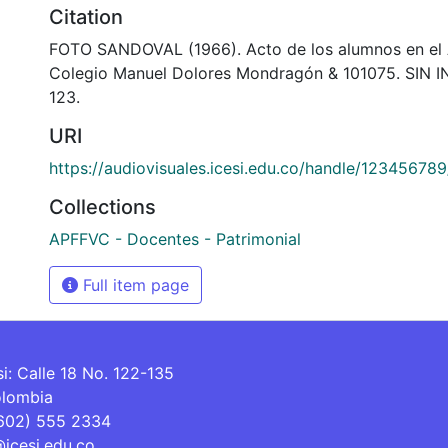
Citation
FOTO SANDOVAL (1966). Acto de los alumnos en el A
Colegio Manuel Dolores Mondragón & 101075. SIN
123.
URI
https://audiovisuales.icesi.edu.co/handle/12345678
Collections
APFFVC - Docentes - Patrimonial
Full item page
si: Calle 18 No. 122-135
olombia
(602) 555 2334
@icesi.edu.co