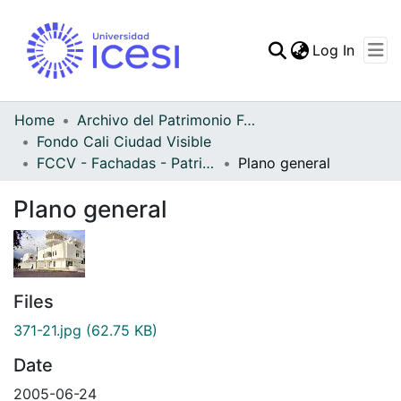
(curren
Log In
Communities & Collec
All of DSpace
Home
Archivo del Patrimonio Fotográfico y Fílmico del Valle del Cauca
Fondo Cali Ciudad Visible
Statistics
FCCV - Fachadas - Patrimonial
Plano general
Plano general
Files
371-21.jpg
(62.75 KB)
Date
2005-06-24