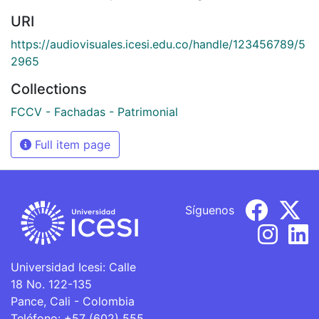
URI
https://audiovisuales.icesi.edu.co/handle/123456789/5
2965
Collections
FCCV - Fachadas - Patrimonial
Full item page
Síguenos
Universidad Icesi: Calle
18 No. 122-135
Pance, Cali - Colombia
Teléfono: +57 (602) 555