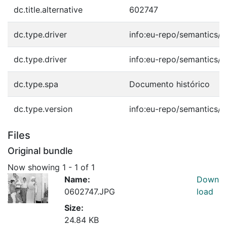
dc.title.alternative
602747
dc.type.driver
info:eu-repo/semantics/o
dc.type.driver
info:eu-repo/semantics/o
dc.type.spa
Documento histórico
dc.type.version
info:eu-repo/semantics/p
Files
Original bundle
Now showing
1 - 1 of 1
Name:
Down
0602747.JPG
load
Size:
24.84 KB