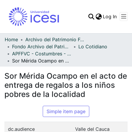
(curren
Log In
Communities & Collec
All of DSpace
Home
Archivo del Patrimonio Fotográfico y Fílmico del Valle del Cauca
Fondo Archivo del Patrimonio Fotográfico y Fílmico del Valle del Cauca
Lo Cotidiano
Statistics
APFFVC - Costumbres - Patrimonial
Sor Mérida Ocampo en el acto de entrega de regalos a los niños pobres de la localidad
Sor Mérida Ocampo en el acto de
entrega de regalos a los niños
pobres de la localidad
Simple item page
dc.audience
Valle del Cauca