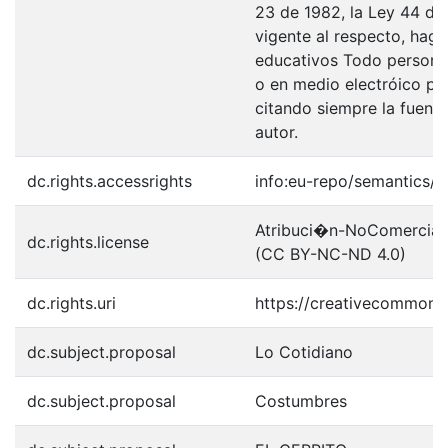
23 de 1982, la Ley 44 de 
vigente al respecto, haga
educativos Todo persona 
o en medio electróico po
citando siempre la fuentes
autor.
dc.rights.accessrights
info:eu-repo/semantics/
Atribuci�n-NoComercial-S
dc.rights.license
(CC BY-NC-ND 4.0)
dc.rights.uri
https://creativecommons.
dc.subject.proposal
Lo Cotidiano
dc.subject.proposal
Costumbres