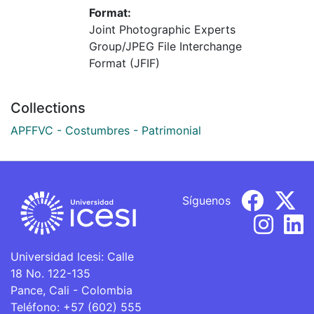
Format:
Joint Photographic Experts
Group/JPEG File Interchange
Format (JFIF)
Collections
APFFVC - Costumbres - Patrimonial
Síguenos
Universidad Icesi: Calle
18 No. 122-135
Pance, Cali - Colombia
Teléfono: +57 (602) 555